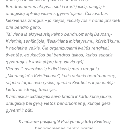
Bendruomenės aktyvas siekia kurti jaukią, saugią ir
draugišką aplinką visiems gyventojams. Čia svarbus
kiekvienas žmogus – jo idėjos, iniciatyvos ir noras prisidėti
prie bendro gėrio.
Tai viena iš aktyviausių kaimo bendruomenių Dauparų-
Kvietinių seniūnijoje, išsiskirianti iniciatyvumu, kūrybiškumu
ir nuolatine veikla. Čia organizuojami įvairūs renginiai,
šventės, edukacijos bei bendros talkos, kurios suburia
gyventojus ir kuria stiprų tarpusavio ryšį.
Vienas iš svarbiausių ir didžiausių metų renginių –
„Mindauginės Kvietiniuose“, kuris suburia bendruomenę,
stiprina tarpusavio ryšius, garsina Kvietinius ir puoselėja
Lietuvos istoriją, tradicijas.
Kvietiniškiai didžiuojasi savo kraštu ir kartu kuria jaukią,
draugišką bei gyvą vietos bendruomenę, kurioje gera
gyventi ir būti.
Kviečiame prisijungti!
Prašymas įstoti į Kvietinių
bendruomenės centro gretas: