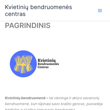
Skip
Kvietinių bendruomenės
to
centras
content
PAGRINDINIS
Kvietinių bendruomenė –
tai vieninga ir aktyvi savanorių
bendruomenė, kuri rūpinasi savo krašto gerove, puoselėja
tradicijas ir skatina tarpusavio bendravimą.