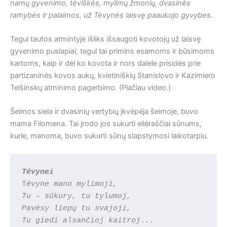
namų gyvenimo, tėviškės, mylimų žmonių, dvasinės
ramybės ir palaimos, už Tėvynės laisvę paaukojo gyvybes.
Tegul tautos atmintyje išliks išsaugoti kovotojų už laisvę
gyvenimo puslapiai, tegul tai primins esamoms ir būsimoms
kartoms, kaip ir dėl ko kovota ir nors dalele prisidės prie
partizaninės kovos aukų, kvietiniškių Stanislovo ir Kazimiero
Telšinskų atminimo pagerbimo. (Plačiau video.)
Šeimos siela ir dvasinių vertybių įkvėpėja šeimoje, buvo
mama Filomena. Tai įrodo jos sukurti eilėraščiai sūnums,
kurie, manoma, buvo sukurti sūnų slapstymosi laikotarpiu.
Tėvynei
T
ėvyne mano mylimoji,
Tu – sūkury, tu tylumoj,
Pavėsy liepų tu svajoji,
Tu giedi alsančioj kaitroj...