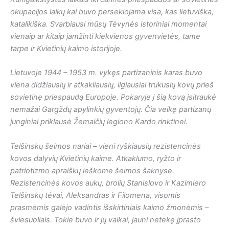
okupacijos laikų kai buvo persekiojama visa, kas lietuviška,
katalikiška. Svarbiausi mūsų Tėvynės istoriniai momentai
vienaip ar kitaip įamžinti kiekvienos gyvenvietės, tame
tarpe ir Kvietinių kaimo istorijoje.
Lietuvoje 1944 – 1953 m. vykęs partizaninis karas buvo
viena didžiausių ir atkakliausių, ilgiausiai trukusių kovų prieš
sovietinę priespaudą Europoje. Pokaryje į šią kovą įsitraukė
nemažai Gargždų apylinkių gyventojų. Čia veikę partizanų
junginiai priklausė Žemaičių legiono Kardo rinktinei.
Telšinskų šeimos nariai – vieni ryškiausių rezistencinės
kovos dalyvių Kvietinių kaime. Atkaklumo, ryžto ir
patriotizmo apraiškų ieškome šeimos šaknyse.
Rezistencinės kovos aukų, brolių Stanislovo ir Kazimiero
Telšinskų tėvai, Aleksandras ir Filomena, visomis
prasmėmis galėjo vadintis išskirtiniais kaimo žmonėmis –
šviesuoliais. Tokie buvo ir jų vaikai, jauni netekę įprasto