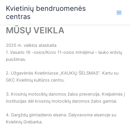
Skip
Kvietinių bendruomenės
to
centras
content
MŪSŲ VEIKLA
2025 m. veiklos ataskaita
1. Vasario 16 -osios/Kovo 11-osios minėjimui – lauko erdvių
puošimas.
2. Užgavėnės Kvietiniuose „KAUKIŲ ŠĖLSMAS“. Kartu su
GKC Kvietinių kultūros centru.
3. Krosinių motociklų daromos žalos prevencija. Kreipėmės į
institucijas dėl krosinių motociklų daromos žalos gamtai.
4. Gargždų gimtadienio eisena. Dalyvavome eisenoje su
Kvietinių Grėbarka.