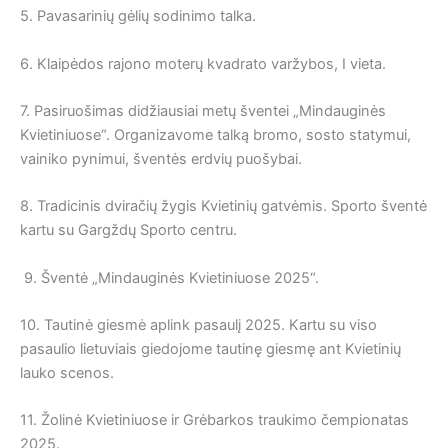
5. Pavasarinių gėlių sodinimo talka.
6. Klaipėdos rajono moterų kvadrato varžybos, I vieta.
7. Pasiruošimas didžiausiai metų šventei „Mindauginės
Kvietiniuose“. Organizavome talką bromo, sosto statymui,
vainiko pynimui, šventės erdvių puošybai.
8. Tradicinis dviračių žygis Kvietinių gatvėmis. Sporto šventė
kartu su Gargždų Sporto centru.
9. Šventė „Mindauginės Kvietiniuose 2025“.
10. Tautinė giesmė aplink pasaulį 2025. Kartu su viso
pasaulio lietuviais giedojome tautinę giesmę ant Kvietinių
lauko scenos.
11. Žolinė Kvietiniuose ir Grėbarkos traukimo čempionatas
2025.