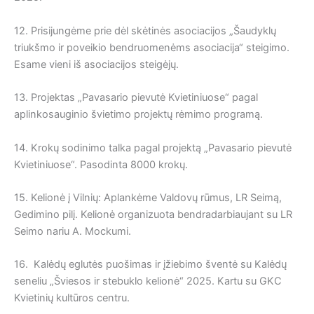
12. Prisijungėme prie dėl skėtinės asociacijos „Šaudyklų
triukšmo ir poveikio bendruomenėms asociacija“ steigimo.
Esame vieni iš asociacijos steigėjų.
13. Projektas „Pavasario pievutė Kvietiniuose“ pagal
aplinkosauginio švietimo projektų rėmimo programą.
14. Krokų sodinimo talka pagal projektą „Pavasario pievutė
Kvietiniuose“. Pasodinta 8000 krokų.
15. Kelionė į Vilnių: Aplankėme Valdovų rūmus, LR Seimą,
Gedimino pilį. Kelionė organizuota bendradarbiaujant su LR
Seimo nariu A. Mockumi.
16. Kalėdų eglutės puošimas ir įžiebimo šventė su Kalėdų
seneliu „Šviesos ir stebuklo kelionė“ 2025. Kartu su GKC
Kvietinių kultūros centru.