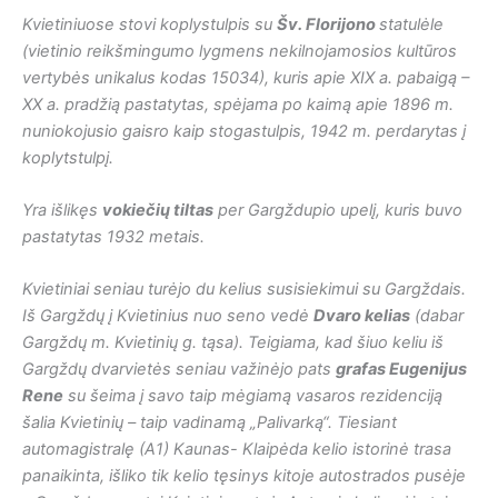
Kvietiniuose stovi koplystulpis su
Šv. Florijono
statulėle
(vietinio reikšmingumo lygmens nekilnojamosios kultūros
vertybės unikalus kodas 15034), kuris apie XIX a. pabaigą –
XX a. pradžią pastatytas, spėjama po kaimą apie 1896 m.
nuniokojusio gaisro kaip stogastulpis, 1942 m. perdarytas į
koplytstulpį.
Yra išlikęs
vokiečių tiltas
per Gargždupio upelį, kuris buvo
pastatytas 1932 metais.
Kvietiniai seniau turėjo du kelius susisiekimui su Gargždais.
Iš Gargždų į Kvietinius nuo seno vedė
Dvaro kelias
(dabar
Gargždų m. Kvietinių g. tąsa). Teigiama, kad šiuo keliu iš
Gargždų dvarvietės seniau važinėjo pats
grafas Eugenijus
Rene
su šeima į savo taip mėgiamą vasaros rezidenciją
šalia Kvietinių – taip vadinamą „Palivarką“. Tiesiant
automagistralę (A1) Kaunas- Klaipėda kelio istorinė trasa
panaikinta, išliko tik kelio tęsinys kitoje autostrados pusėje