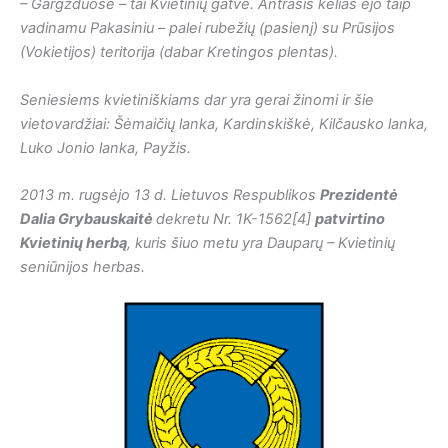
– Gargžduose – tai Kvietinių gatvė. Antrasis kelias ėjo taip
vadinamu Pakasiniu – palei rubežių (pasienį) su Prūsijos
(Vokietijos) teritorija (dabar Kretingos plentas).
Seniesiems kvietiniškiams dar yra gerai žinomi ir šie
vietovardžiai: Šėmaičių lanka, Kardinskiškė, Kilčausko lanka,
Luko Jonio lanka, Payžis.
2013 m. rugsėjo 13 d. Lietuvos Respublikos
Prezidentė
Dalia Grybauskaitė
dekretu Nr. 1K-1562[4]
patvirtino
Kvietinių herbą
, kuris šiuo metu yra Dauparų – Kvietinių
seniūnijos herbas.