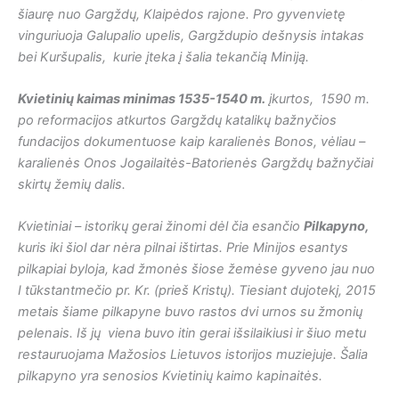
šiaurę nuo Gargždų, Klaipėdos rajone. Pro gyvenvietę
vinguriuoja Galupalio upelis, Gargždupio dešnysis intakas
bei Kuršupalis, kurie įteka į šalia tekančią Miniją.
Kvietinių kaimas minimas 1535-1540 m.
įkurtos, 1590 m.
po reformacijos atkurtos Gargždų katalikų bažnyčios
fundacijos dokumentuose kaip karalienės Bonos, vėliau –
karalienės Onos Jogailaitės-Batorienės Gargždų bažnyčiai
skirtų žemių dalis.
Kvietiniai – istorikų gerai žinomi dėl čia esančio
Pilkapyno,
kuris iki šiol dar nėra pilnai ištirtas. Prie Minijos esantys
pilkapiai byloja, kad žmonės šiose žemėse gyveno jau nuo
I tūkstantmečio pr. Kr. (prieš Kristų). Tiesiant dujotekį, 2015
metais šiame pilkapyne buvo rastos dvi urnos su žmonių
pelenais. Iš jų viena buvo itin gerai išsilaikiusi ir šiuo metu
restauruojama Mažosios Lietuvos istorijos muziejuje. Šalia
pilkapyno yra senosios Kvietinių kaimo kapinaitės.