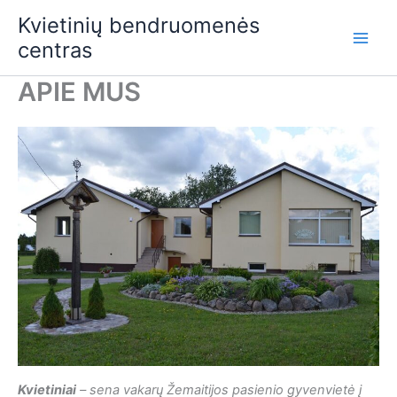
Skip
Kvietinių bendruomenės
to
centras
content
APIE MUS
Kvietiniai
– sena vakarų Žemaitijos pasienio gyvenvietė į