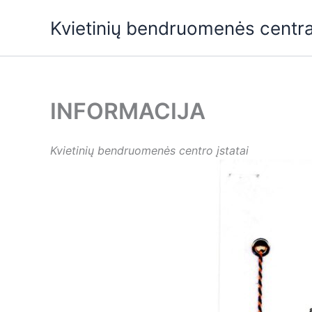
Skip
Kvietinių bendruomenės centr
to
content
INFORMACIJA
Kvietinių bendruomenės centro įstatai