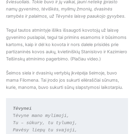
šviesuoliais. Tokie buvo ir jų vaikai, jauni netekę įprasto
namų gyvenimo, tėviškės, mylimų žmonių, dvasinės
ramybės ir palaimos, už Tėvynės laisvę paaukojo gyvybes.
Tegul tautos atmintyje išliks išsaugoti kovotojų už laisvę
gyvenimo puslapiai, tegul tai primins esamoms ir būsimoms
kartoms, kaip ir dėl ko kovota ir nors dalele prisidės prie
partizaninės kovos aukų, kvietiniškių Stanislovo ir Kazimiero
Telšinskų atminimo pagerbimo. (Plačiau video.)
Šeimos siela ir dvasinių vertybių įkvėpėja šeimoje, buvo
mama Filomena. Tai įrodo jos sukurti eilėraščiai sūnums,
kurie, manoma, buvo sukurti sūnų slapstymosi laikotarpiu.
Tėvynei
T
ėvyne mano mylimoji,
Tu – sūkury, tu tylumoj,
Pavėsy liepų tu svajoji,