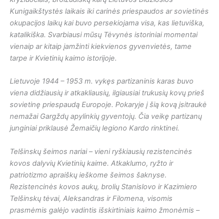
Kunigaikštystės laikais iki carinės priespaudos ar sovietinės
okupacijos laikų kai buvo persekiojama visa, kas lietuviška,
katalikiška. Svarbiausi mūsų Tėvynės istoriniai momentai
vienaip ar kitaip įamžinti kiekvienos gyvenvietės, tame
tarpe ir Kvietinių kaimo istorijoje.
Lietuvoje 1944 – 1953 m. vykęs partizaninis karas buvo
viena didžiausių ir atkakliausių, ilgiausiai trukusių kovų prieš
sovietinę priespaudą Europoje. Pokaryje į šią kovą įsitraukė
nemažai Gargždų apylinkių gyventojų. Čia veikę partizanų
junginiai priklausė Žemaičių legiono Kardo rinktinei.
Telšinskų šeimos nariai – vieni ryškiausių rezistencinės
kovos dalyvių Kvietinių kaime. Atkaklumo, ryžto ir
patriotizmo apraiškų ieškome šeimos šaknyse.
Rezistencinės kovos aukų, brolių Stanislovo ir Kazimiero
Telšinskų tėvai, Aleksandras ir Filomena, visomis
prasmėmis galėjo vadintis išskirtiniais kaimo žmonėmis –